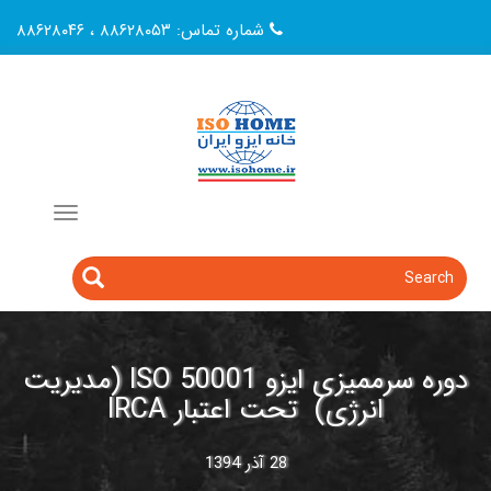
شماره تماس: ۸۸۶۲۸۰۵۳ ، ۸۸۶۲۸۰۴۶
ای
lin
ارتباط با ایزوهوم
اصالت گواهینامه
ایزوهوم در یک نگاه
to
Toggle
navigation
Searc
Search
دوره سرممیزی ایزو 50001 ISO (مدیریت
انرژی) تحت اعتبار IRCA
28 آذر 1394