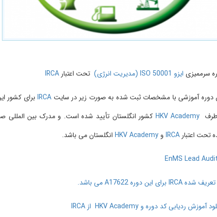
رممیزی
ایزو 50001 ISO (مدیریت انرژی)
تحت اعتبار
IRCA
ره آموزشی با مشخصات ثبت شده به صورت زیر در سایت
IRCA
برای کشور ایران
ف
HKV Academy
کشور انگلستان تأیید شده است. و مدرک بین المللی صادر
ت اعتبار
IRCA
و
HKV Academy
انگلستان می باشد.
EnMS Lead A
IRC برای این دوره
A17622
می باشد.
ش ردیابی کد دوره و HKV Academy از IRCA