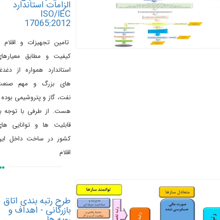
الزامات استاندارد
ISO/IEC
17065:2012
تامین تجهیزات و اقلام با
کیفیت و مطابق معیارهای
استاندارد همواره از دغدغه
های بزرگ و مهم صنعت
نفت، گاز و پتروشیمی بوده و
هست. از طرفی با توجه به
قابلیت ها و توانایی های
کشور در ساخت داخل این
اقلام
طرح رتبه بندی اتاق
بازرگانی - اهداف و
رویه ها