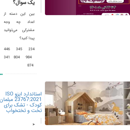
یک سوال؟
بین این دسته از
اعداد چه وجه
مشترکی می‌توانید
پیدا کنید؟
234 345 446
984 804 341
874
استاندارد ایزو ISO
23767:2021 مبلمان
کودک - تشک برای
تخت و تختخواب
<