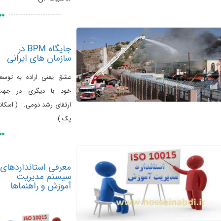
جایگاه BPM در
سازمان های ایرانی
عشق یعنی اراده به توسعه
خود با دیگری در جهت
ارتقای رشد دومی. ( اسکات
پک )
معرفی استانداردهای
سیستم مدیریت
آموزش و راهنماها