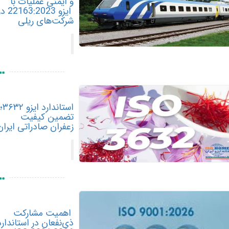
و ایمنی عملیات با
ایزو 22163:2023 در
شرکت‌های ریلی
استاندارد ایزو ۳۶۳۲؛
تضمین کیفیت
زعفران صادراتی ایران
اهمیت مشارکت
ذی‌نفعان در استاندارد