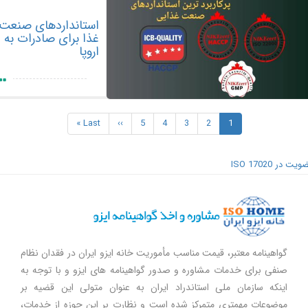
استانداردهای صنعت
غذا برای صادرات به
اروپا
Pagina
1
صفحه
2
Page
3
Page
4
Page
5
Page
››
Next
Last
Last »
جاری
page
page
ISO 17020
گواهینامه معتبر، قیمت مناسب مأموریت خانه ایزو ایران در فقدان نظام
صنفی برای خدمات مشاوره و صدور گواهینامه های ایزو و با توجه به
اینکه سازمان ملی استاندراد ایران به عنوان متولی این قضیه بر
موضوعات مهمتری متمرکز شده است و نظارت بر این حوزه از خدمات،