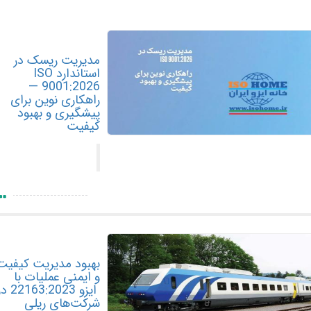
مدیریت ریسک در
استاندارد ISO
9001:2026 —
راهکاری نوین برای
پیشگیری و بهبود
کیفیت
بهبود مدیریت کیفیت
و ایمنی عملیات با
ایزو 22163:2023 در
شرکت‌های ریلی