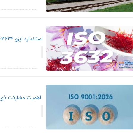
استاندارد ایزو ۳۶۳۲؛ تضمین کیفیت زعفران صادراتی ایران
اهمیت مشارکت ذی‌نفعان در استاندارد 2026