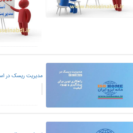
مدیریت ریسک در استاندارد ISO 9001:2026 — راهکاری نوین برای 