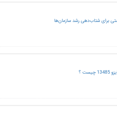
یست ؟