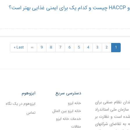
1
صفحه
2
Page
3
Page
4
Page
5
Page
6
Page
7
Page
8
Page
9
Page
››
Next
Last
Last »
جاری
page
page
دسترسی سریع
ایزوهوم
قدان نظام صنفی برای
خانه ایزو
ایزوهوم در یک نگاه
سازمان ملی استاندراد
خانه ایزو بین الملل
تماس
 شده است و نظارت بر
خدمات خانه ایزو
ه به تقاضای شرکتهای
مقالات