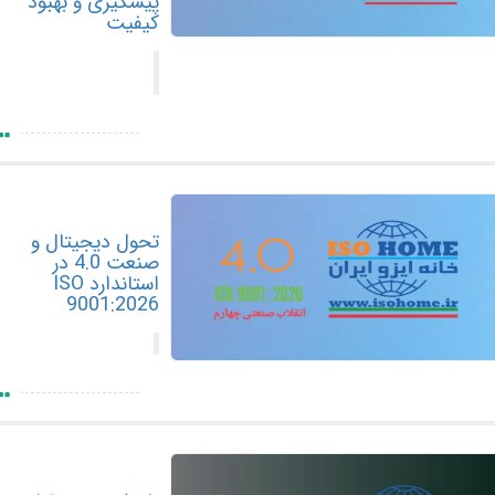
پیشگیری و بهبود
کیفیت
تحول دیجیتال و
صنعت 4.0 در
استاندارد ISO
9001:2026