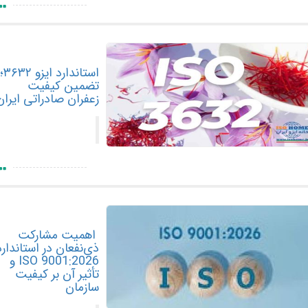
استاندارد ایزو ۳۶۳۲؛
تضمین کیفیت
زعفران صادراتی ایران
اهمیت مشارکت
ذی‌نفعان در استاندارد
ISO 9001:2026 و
تأثیر آن بر کیفیت
سازمان