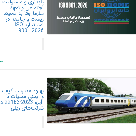
پایداری و مسئولیت
اجتماعی و تعهد
سازمان‌ها به محیط
زیست و جامعه در
استاندارد ISO
9001:2026
بهبود مدیریت کیفیت
و ایمنی عملیات با
ایزو 22163:2023 در
شرکت‌های ریلی