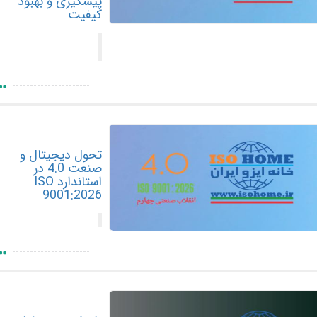
پیشگیری و بهبود
کیفیت
تحول دیجیتال و
صنعت 4.0 در
استاندارد ISO
9001:2026