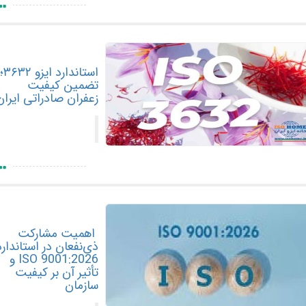
استاندارد ایزو ۳۶۳۲؛
تضمین کیفیت
زعفران صادراتی ایران
اهمیت مشارکت
ذی‌نفعان در استاندارد
ISO 9001:2026 و
تأثیر آن بر کیفیت
سازمان