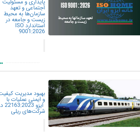
پایداری و مسئولیت
اجتماعی و تعهد
سازمان‌ها به محیط
زیست و جامعه در
استاندارد ISO
9001:2026
بهبود مدیریت کیفیت
و ایمنی عملیات با
ایزو 22163:2023 در
شرکت‌های ریلی