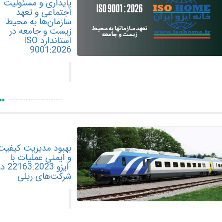
پایداری و مسئولیت
اجتماعی و تعهد
سازمان‌ها به محیط
زیست و جامعه در
استاندارد ISO
9001:2026
بهبود مدیریت کیفیت
و ایمنی عملیات با
ایزو 22163:2023 در
شرکت‌های ریلی