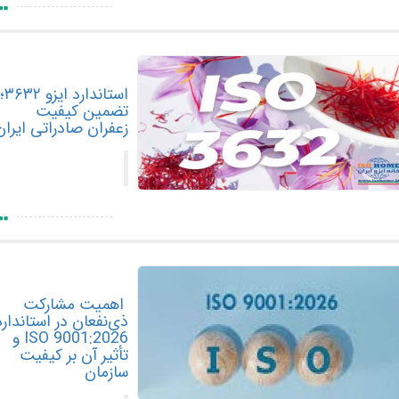
استاندارد ایزو ۳۶۳۲؛
تضمین کیفیت
زعفران صادراتی ایران
اهمیت مشارکت
ذی‌نفعان در استاندارد
ISO 9001:2026 و
تأثیر آن بر کیفیت
سازمان