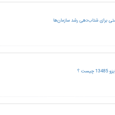
یست ؟