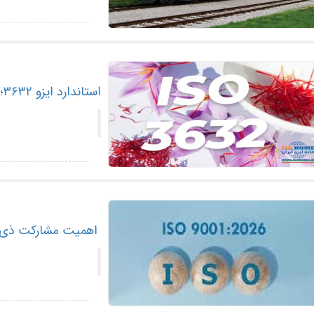
استاندارد ایزو ۳۶۳۲؛ تضمین کیفیت زعفران صادراتی ایران
اهمیت مشارکت ذی‌نفعان در استاندارد 2026