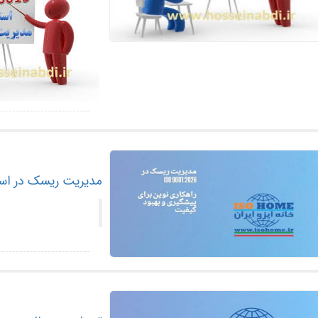
مدیریت ریسک در استاندارد ISO 9001:2026 — راهکاری نوین برای 