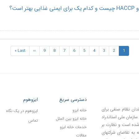
1
صفحه
2
Page
3
Page
4
Page
5
Page
6
Page
7
Page
8
Page
9
Page
››
Next
Last
Last »
جاری
page
page
دسترسی سریع
ایزوهوم
قدان نظام صنفی برای
خانه ایزو
ایزوهوم در یک نگاه
سازمان ملی استاندراد
خانه ایزو بین الملل
تماس
 شده است و نظارت بر
خدمات خانه ایزو
ه به تقاضای شرکتهای
مقالات